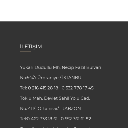
İLETIŞIM
Yukarı Dudullu Mh. Necip Fazıl Bulvarı
No:54/A Ümraniye / İSTANBUL
Tel:
0 216 415 28 18
0 532 778 17 45
Toklu Mah. Devlet Sahil Yolu Cad.
No: 411/1 Ortahisar/TRABZON
Tel:
0 462 333 18 61
0 552 361 61 82