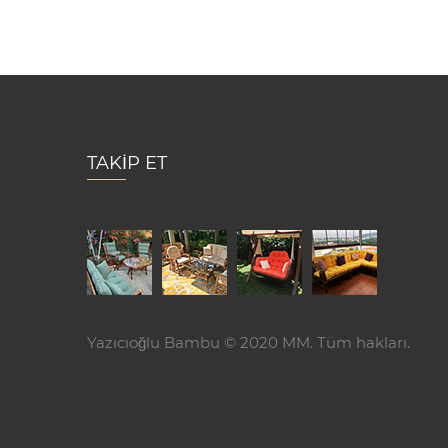
TAKİP ET
Yazıcıoğlu Bambu © 2020 MM. Tüm hakları.